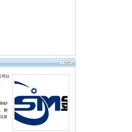
公司以
制砂
、耐
01质