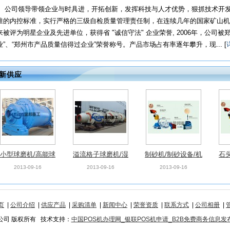
公司领导带领企业与时具进，开拓创新，发挥科技与人才优势，狠抓技术开发
准的内控标准，实行严格的三级自检质量管理责任制，在连续几年的国家矿山机
来被评为明星企业及先进单位，获得省 "诚信守法" 企业荣誉, 2006年，公司
业”、“郑州市产品质量信得过企业”荣誉称号。产品市场占有率逐年攀升，现... [
新供应
小型球磨机/高能球
溢流格子球磨机/湿
制砂机/制砂设备/机
石
磨机/高效节能球磨
式格子球磨机/格子
制沙设备
子
2013-09-16
2013-09-16
2013-09-16
机
型球磨机
页
|
公司介绍
|
供应产品
|
采购清单
|
新闻中心
|
荣誉资质
|
联系方式
|
公司相册
|
限公司 版权所有 技术支持：
中国POS机办理网_银联POS机申请_B2B免费商务信息