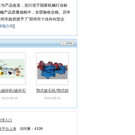
与产品改造，实行优于国家机械行业标
械产品质量抽检中，全部验收合格。历年
被郑州市政府授予了“郑州市十佳外向型企
详细介绍
]
头破碎机/破碎石
鄂式破石机/鄂式粉
设备/石料破碎机
碎机/锷式破碎机
2013-09-16
2013-09-16
管理入口
发布平台上海
访问量：4106