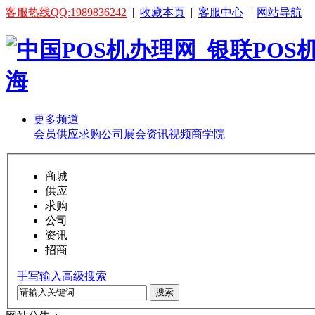
客服热线QQ:1989836242
|
收藏本页
|
客服中心
|
网站导航
更多频道
会员
供应
求购
公司
展会
资讯
视频
商学院
商城
供应
求购
公司
资讯
招商
手写输入
高级搜索
搜索