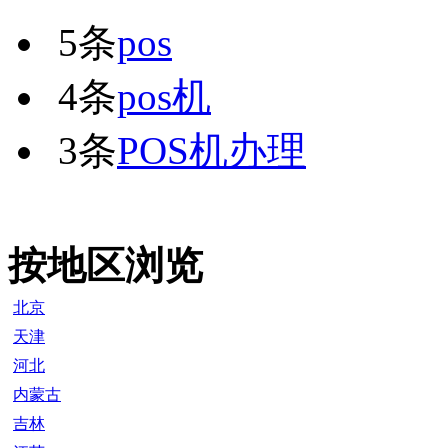
5条
pos
4条
pos机
3条
POS机办理
按地区浏览
北京
天津
河北
内蒙古
吉林