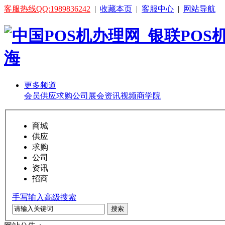
客服热线QQ:1989836242
|
收藏本页
|
客服中心
|
网站导航
更多频道
会员
供应
求购
公司
展会
资讯
视频
商学院
商城
供应
求购
公司
资讯
招商
手写输入
高级搜索
搜索