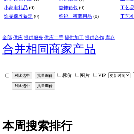
小家电礼品
(0)
首饰箱包
(0)
工艺
饰品保养鉴定
(0)
祭祀、殡葬用品
(0)
工艺
全部
供应
提供服务
供应二手
提供加工
提供合作
库存
合并相同商家产品
标价
图片
VIP
本周搜索排行