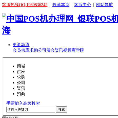
客服热线QQ:1989836242
|
收藏本页
|
客服中心
|
网站导航
更多频道
会员
供应
求购
公司
展会
资讯
视频
商学院
商城
供应
求购
公司
资讯
招商
手写输入
高级搜索
搜索