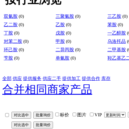
双氰胺
(0)
三聚氰胺
(0)
三乙胺
(0)
乙二胺
(0)
乙胺
(0)
苯胺
(0)
丁胺
(0)
戊胺
(0)
一乙醇胺
(
对苯二胺
(0)
甲胺
(0)
乌洛托品
(
环己胺
(0)
二异丙胺
(0)
二甲基胺
(
苄胺
(0)
单氰胺
(0)
羟乙基乙
全部
供应
提供服务
供应二手
提供加工
提供合作
库存
合并相同商家产品
标价
图片
VIP