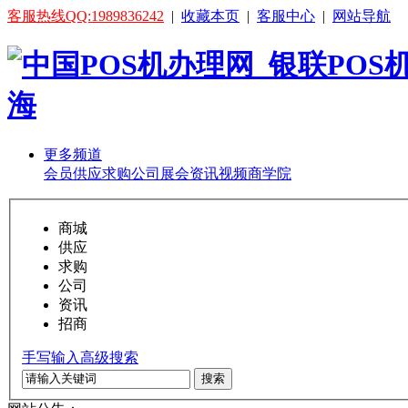
客服热线QQ:1989836242
|
收藏本页
|
客服中心
|
网站导航
更多频道
会员
供应
求购
公司
展会
资讯
视频
商学院
商城
供应
求购
公司
资讯
招商
手写输入
高级搜索
搜索