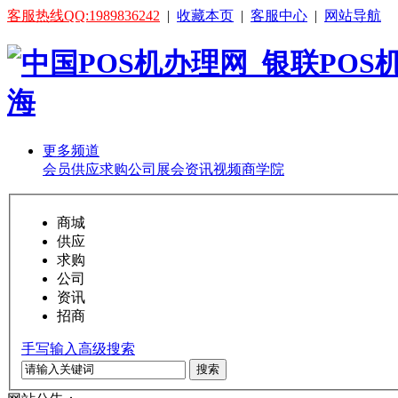
客服热线QQ:1989836242
|
收藏本页
|
客服中心
|
网站导航
更多频道
会员
供应
求购
公司
展会
资讯
视频
商学院
商城
供应
求购
公司
资讯
招商
手写输入
高级搜索
搜索