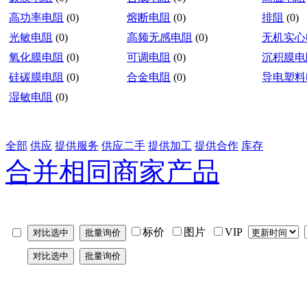
高功率电阻
(0)
熔断电阻
(0)
排阻
(0)
光敏电阻
(0)
高频无感电阻
(0)
无机实心
氧化膜电阻
(0)
可调电阻
(0)
沉积膜电
硅碳膜电阻
(0)
合金电阻
(0)
导电塑料
湿敏电阻
(0)
全部
供应
提供服务
供应二手
提供加工
提供合作
库存
合并相同商家产品
标价
图片
VIP