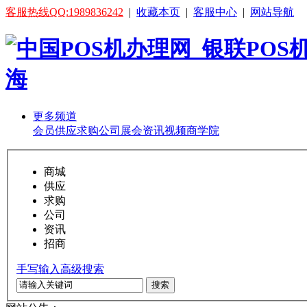
客服热线QQ:1989836242
|
收藏本页
|
客服中心
|
网站导航
更多频道
会员
供应
求购
公司
展会
资讯
视频
商学院
商城
供应
求购
公司
资讯
招商
手写输入
高级搜索
搜索