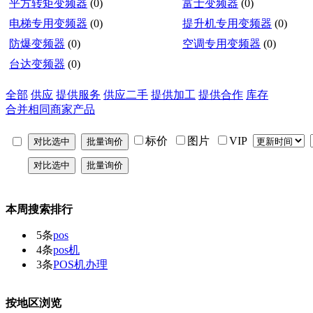
平方转矩变频器
(0)
富士变频器
(0)
电梯专用变频器
(0)
提升机专用变频器
(0)
防爆变频器
(0)
空调专用变频器
(0)
台达变频器
(0)
全部
供应
提供服务
供应二手
提供加工
提供合作
库存
合并相同商家产品
标价
图片
VIP
本周搜索排行
5条
pos
4条
pos机
3条
POS机办理
按地区浏览