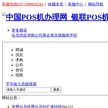
客服热线QQ:1989836242
|
收藏本页
|
客服中心
|
网站导航
更多频道
会员
供应
求购
公司
展会
资讯
视频
商学院
商城
供应
求购
公司
资讯
招商
手写输入
高级搜索
搜索
网站公告：
免费会员收费会员的扩展特权
[04-11]