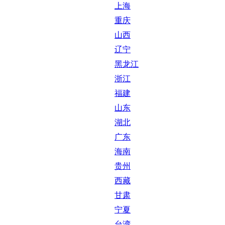
上海
重庆
山西
辽宁
黑龙江
浙江
福建
山东
湖北
广东
海南
贵州
西藏
甘肃
宁夏
台湾