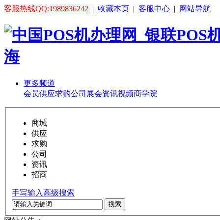
客服热线QQ:1989836242
|
收藏本页
|
客服中心
|
网站导航
更多频道
会员
供应
求购
公司
展会
资讯
视频
商学院
商城
供应
求购
公司
资讯
招商
手写输入
高级搜索
搜索