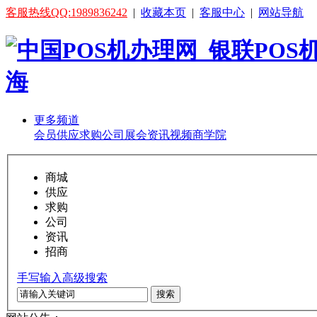
客服热线QQ:1989836242
|
收藏本页
|
客服中心
|
网站导航
更多频道
会员
供应
求购
公司
展会
资讯
视频
商学院
商城
供应
求购
公司
资讯
招商
手写输入
高级搜索
搜索