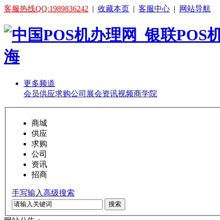
客服热线QQ:1989836242
|
收藏本页
|
客服中心
|
网站导航
更多频道
会员
供应
求购
公司
展会
资讯
视频
商学院
商城
供应
求购
公司
资讯
招商
手写输入
高级搜索
搜索