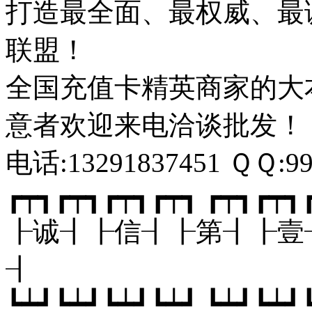
打造最全面、最权威、最
联盟！
全国充值卡精英商家的大
意者欢迎来电洽谈批发！
电话:13291837451 ＱＱ:9
┏┯┓┏┯┓┏┯┓┏┯┓ ┏┯┓┏
┠诚┨┠信┨┠第┨┠壹
┨
┗┷┛┗┷┛┗┷┛┗┷┛ ┗┷┛┗