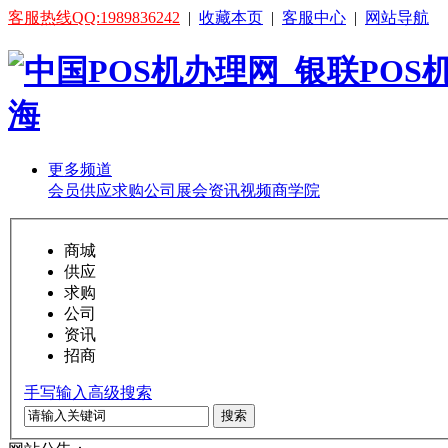
客服热线QQ:1989836242
|
收藏本页
|
客服中心
|
网站导航
更多频道
会员
供应
求购
公司
展会
资讯
视频
商学院
商城
供应
求购
公司
资讯
招商
手写输入
高级搜索
搜索