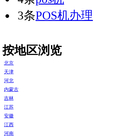
3条
POS机办理
按地区浏览
北京
天津
河北
内蒙古
吉林
江苏
安徽
江西
河南