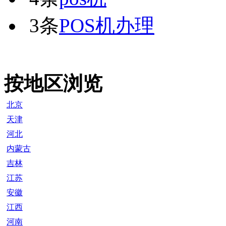
3条
POS机办理
按地区浏览
北京
天津
河北
内蒙古
吉林
江苏
安徽
江西
河南