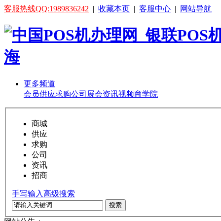
客服热线QQ:1989836242
|
收藏本页
|
客服中心
|
网站导航
更多频道
会员
供应
求购
公司
展会
资讯
视频
商学院
商城
供应
求购
公司
资讯
招商
手写输入
高级搜索
搜索